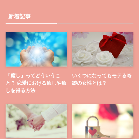
新着記事
「癒し」ってどういうこ
いくつになってもモテる奇
と？ 恋愛における癒しや癒
跡の女性とは？
しを得る方法