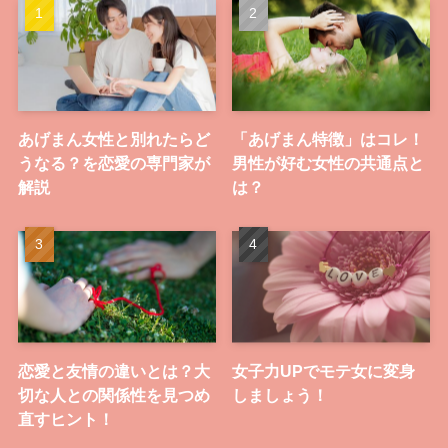
あげまん女性と別れたらど
「あげまん特徴」はコレ！
うなる？を恋愛の専門家が
男性が好む女性の共通点と
解説
は？
恋愛と友情の違いとは？大
女子力UPでモテ女に変身
切な人との関係性を見つめ
しましょう！
直すヒント！