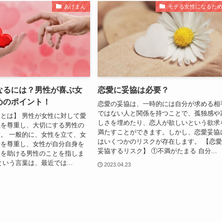
あげまん
モテる女性になるた
なるには？男性が喜ぶ女
恋愛に妥協は必要？
めのポイント！
恋愛の妥協は、一時的には自分が求める相
ではない人と関係を持つことで、孤独感や
とは】 男性が女性に対して愛
しさを埋めたり、恋人が欲しいという欲求
性を尊重し、大切にする男性の
満たすことができます。しかし、恋愛妥協
。 一般的に、女性を立て、女
はいくつかのリスクが存在します。 【恋
情を尊重し、女性が自分自身を
妥協するリスク】 ①不満がたまる 自分...
とを助ける男性のことを指しま
という言葉は、最近では...
2023.04.23