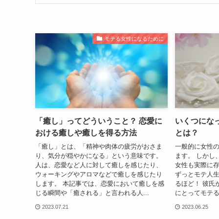
モテる女性になるために
「癒し」ってどういうこと？ 恋愛に
いくつにな
おける癒しや癒しを得る方法
とは？
「癒し」とは、「精神や肉体の疲労がおさま
一般的に女性
り、気分が穏やかになる」という意味です。
ます。 しかし
人は、恋愛など人に対して癒しを感じたり、
女性も実際に存
ウォーキングやアロマなどで癒しを感じたり
ずっとモテ人
します。 本記事では、恋愛において癒しを感
るほど！ 彼氏
じる瞬間や「癒される」と言われる人...
にとってモテる
2023.07.21
2023.06.25