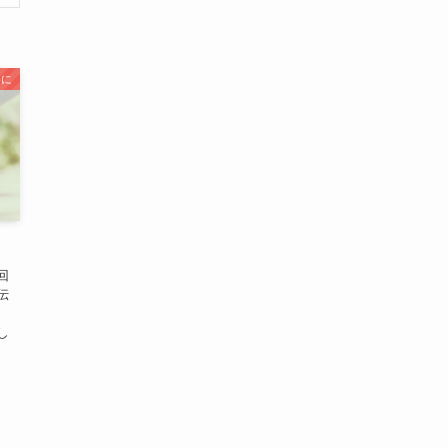
めに
回
伝
、
し