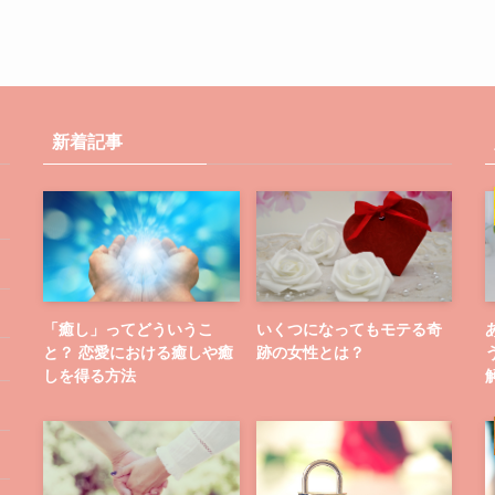
新着記事
「癒し」ってどういうこ
いくつになってもモテる奇
と？ 恋愛における癒しや癒
跡の女性とは？
しを得る方法