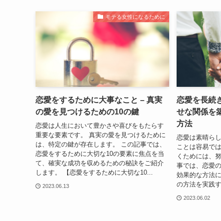
モテる女性になるために
恋愛をするために大事なこと – 真実
恋愛を長続
の愛を見つけるための10の鍵
せな関係を
方法
恋愛は人生において豊かさや喜びをもたらす
重要な要素です。 真実の愛を見つけるために
恋愛は素晴ら
は、特定の鍵が存在します。 この記事では、
ことは容易では
恋愛をするために大切な10の要素に焦点を当
くためには、努
て、確実な成功を収めるための秘訣をご紹介
事では、恋愛の
します。 【恋愛をするために大切な10...
効果的な方法に
の方法を実践す
2023.06.13
2023.06.02