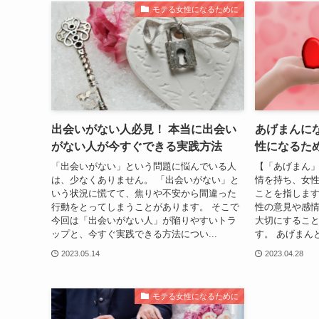
モテる女性になるために
出会いがない人必見！ 本当に出会い
あげまんに
がない人が今すぐできる実践方法
性になるた
「出会いがない」という問題に悩んでいる人
【「あげまん」
は、少なくありません。 「出会いがない」と
情を持ち、女
いう状況に慌てて、焦りや不安から間違った
ことを指します
行動をとってしまうことがあります。 そこで
性の意見や感
今回は「出会いがない人」が陥りやすいトラ
大切にするこ
ップと、今すぐ実践できる方法につい...
す。 あげまん
2023.05.14
2023.04.28
モテる女性になるために