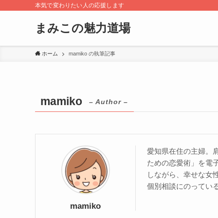
本気で変わりたい人の応援します
まみこの魅力道場
ホーム
mamiko の執筆記事
mamiko
– Author –
愛知県在住の主婦。
ための恋愛術」を電子
しながら、幸せな女
個別相談にのっている
mamiko