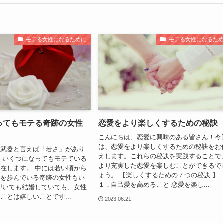
モテる女性になるために
モテる女性になるた
ってもモテる奇跡の女性
恋愛をより楽しくするための秘訣
こんにちは、恋愛に興味のある皆さん！今
は、恋愛をより楽しくするための秘訣をお
の武器と言えば「若さ」があり
えします。これらの秘訣を実践することで
、いくつになってもモテている
より充実した恋愛を楽しむことができるで
在します。 中には若い頃から
ょう。 【楽しくするための７つの秘訣 】
生を歩んでいる奇跡の女性もい
１．自己愛を高めること 恋愛を楽し...
がいても結婚していても、女性
ことは嬉しいことです...
2023.06.21