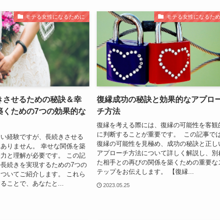
モテる女性になるために
モテる女性になるた
きさせるための秘訣＆幸
復縁成功の秘訣と効果的なアプロ
築くための7つの効果的な
チ方法
復縁を考える際には、復縁の可能性を客観
に判断することが重要です。 この記事で
しい経験ですが、長続きさせる
復縁の可能性を見極め、成功の秘訣と正し
ありません。 幸せな関係を築
アプローチ方法について詳しく解説し、別
力と理解が必要です。 この記
た相手との再びの関係を築くための重要な
長続きを実現するための7つの
テップをお伝えします。 【復縁...
ついてご紹介します。 これら
ることで、あなたと...
2023.05.25