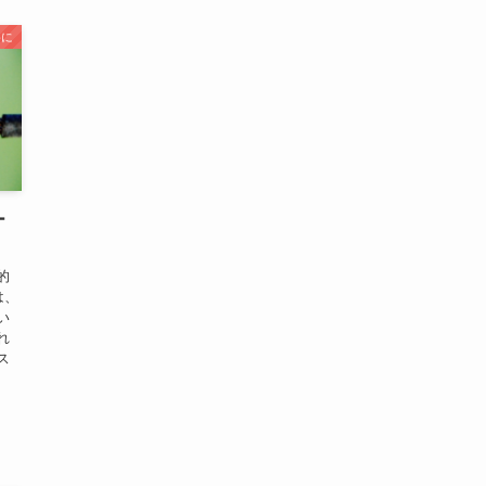
めに
ー
的
は、
い
れ
ス