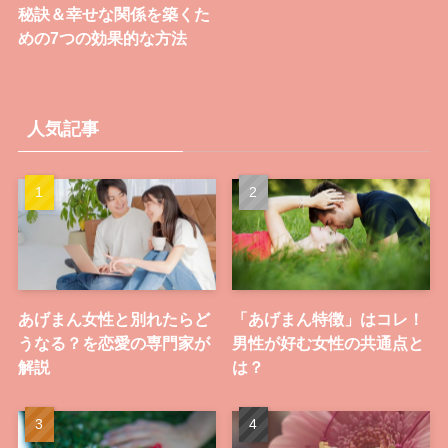
秘訣＆幸せな関係を築くた
めの7つの効果的な方法
人気記事
あげまん女性と別れたらど
「あげまん特徴」はコレ！
うなる？を恋愛の専門家が
男性が好む女性の共通点と
解説
は？