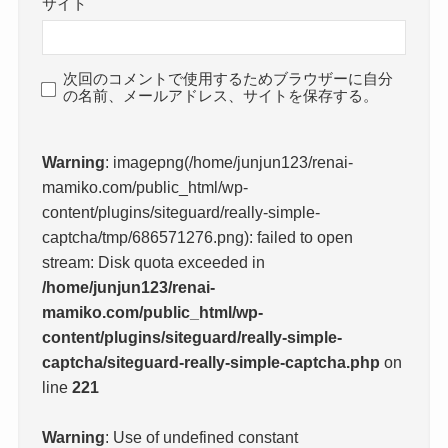
サイト
次回のコメントで使用するためブラウザーに自分
の名前、メールアドレス、サイトを保存する。
Warning
: imagepng(/home/junjun123/renai-
mamiko.com/public_html/wp-
content/plugins/siteguard/really-simple-
captcha/tmp/686571276.png): failed to open
stream: Disk quota exceeded in
/home/junjun123/renai-
mamiko.com/public_html/wp-
content/plugins/siteguard/really-simple-
captcha/siteguard-really-simple-captcha.php
on
line
221
Warning
: Use of undefined constant