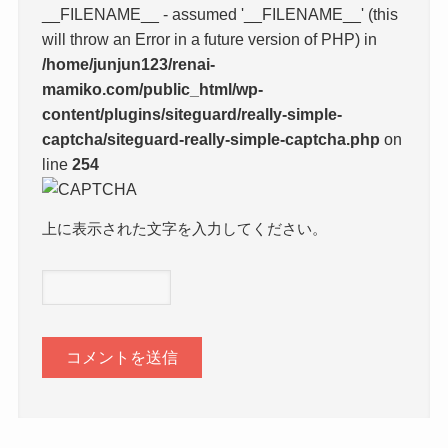
__FILENAME__ - assumed '__FILENAME__' (this
will throw an Error in a future version of PHP) in
/home/junjun123/renai-
mamiko.com/public_html/wp-
content/plugins/siteguard/really-simple-
captcha/siteguard-really-simple-captcha.php
on
line
254
上に表示された文字を入力してください。