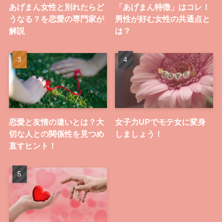
あげまん女性と別れたらど
「あげまん特徴」はコレ！
うなる？を恋愛の専門家が
男性が好む女性の共通点と
解説
は？
恋愛と友情の違いとは？大
女子力UPでモテ女に変身
切な人との関係性を見つめ
しましょう！
直すヒント！