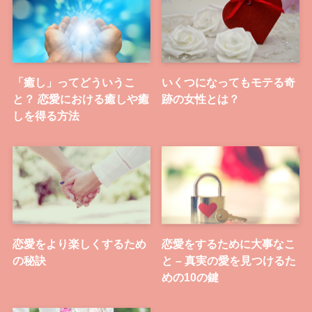
「癒し」ってどういうこ
いくつになってもモテる奇
と？ 恋愛における癒しや癒
跡の女性とは？
しを得る方法
恋愛をより楽しくするため
恋愛をするために大事なこ
の秘訣
と – 真実の愛を見つけるた
めの10の鍵