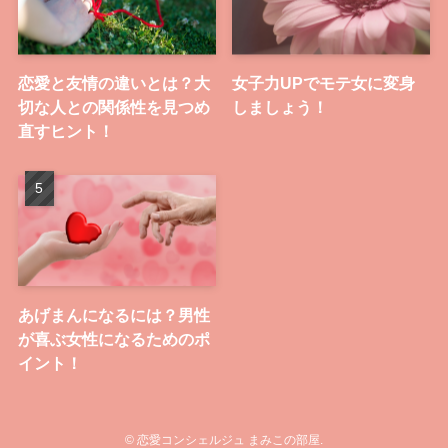
恋愛と友情の違いとは？大
女子力UPでモテ女に変身
切な人との関係性を見つめ
しましょう！
直すヒント！
あげまんになるには？男性
が喜ぶ女性になるためのポ
イント！
©
恋愛コンシェルジュ まみこの部屋.