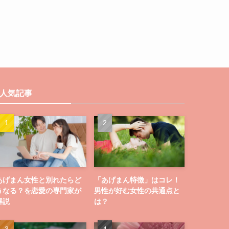
人気記事
あげまん女性と別れたらど
「あげまん特徴」はコレ！
うなる？を恋愛の専門家が
男性が好む女性の共通点と
解説
は？