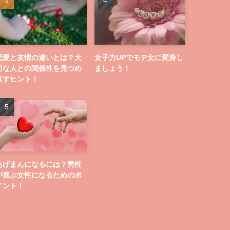
恋愛と友情の違いとは？大
女子力UPでモテ女に変身し
切な人との関係性を見つめ
ましょう！
直すヒント！
あげまんになるには？男性
が喜ぶ女性になるためのポ
イント！