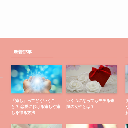
新着記事
「癒し」ってどういうこ
いくつになってもモテる奇
と？ 恋愛における癒しや癒
跡の女性とは？
しを得る方法